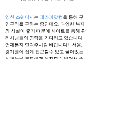
양천 스웨디시
는 
테라피닷컴
을 통해 구
인구직을 구하는 중인데요. 다양한 복지
와 시설이 좋기 떄문에 사이트를 통해 관
리사님들의 연락을 기다리고 있습니다. 
언제든지 연락주시길 바랍니다!! 서울, 
경기권이 쉽게 접근할수 있고 굳어있는 
신체들을 부드럽게 유지할수 있어서 좋
을건데요. 주변에 이런 편하게 마음에 드
는곳이 많이 없어서 고민되셨을거예요.
근처에 있는 곳을 방문하면 항상 예약이 
마감되었거나 쾌적하지 못한 곳이 많아
서 잘 이용하지 않았는데, 오히려 집 근
처 이렇게 좋은 공간들이 있다면 자주 이
용할거라고 생각이 듭니다! 방문 전엔 예
약하시는게 기다림없이 이용할수 있을 
뿐더러 당일 예약도 가능하기 떄문에 개