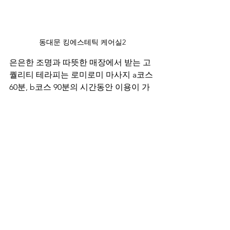
동대문 킹에스테틱 케어실2
은은한 조명과 따뜻한 매장에서 받는 고
퀄리티 테라피는 로미로미 마사지 a코스 
60분, b코스 90분의 시간동안 이용이 가
능하다고 하는데요. 감성 마사지의 진가
를 제대로 느낄 수 있다는 딥티슈 테라피
를 받기 위해서는 오전 11시부터 새벽 5
시의 시간대에 해당 샵을 방문해 보시면 
된다고 합니다.