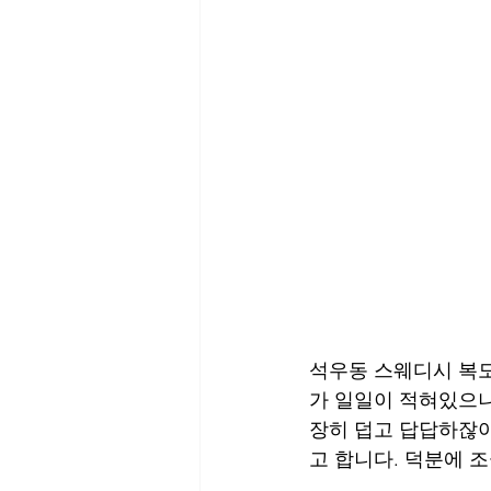
석우동 스웨디시 복도
가 일일이 적혀있으니
장히 덥고 답답하잖아
고 합니다. 덕분에 