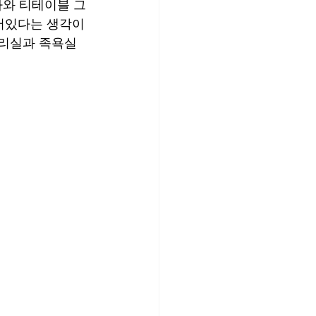
파와 티테이블 그
어있다는 생각이 
관리실과 족욕실