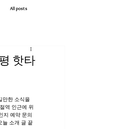
All posts
은평 핫타
길만한 소식을 
새절역 인근에 위
인지 예약 문의
오늘 소개 글 끝