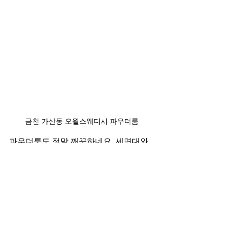
금천 가산동 오월스웨디시 파우더룸
파우더룸도 정말 깨끗하네요. 세면대와 
샤워실이 분리되어있어서 그런지 더 깔
끔해 보이는 것 같습니다. 드라이기는 구
비 되어있으니 겨울에도 머리 안마를까 
걱정하지 않으셔도 돼요 ^^
위치는 가산디지털역 도보 1분이며 지하
철이 인근에 있기 때문에 뚜벅이 분들도 