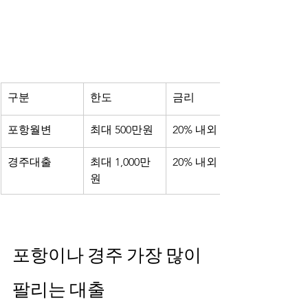
구분
한도
금리
포항월변
최대 500만원
20% 내외	
경주대출
최대 1,000만
20% 내외
원
포항이나 경주 가장 많이 
팔리는 대출