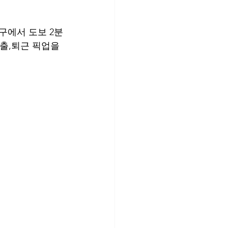
구에서 도보 2분
출,퇴근 픽업을 