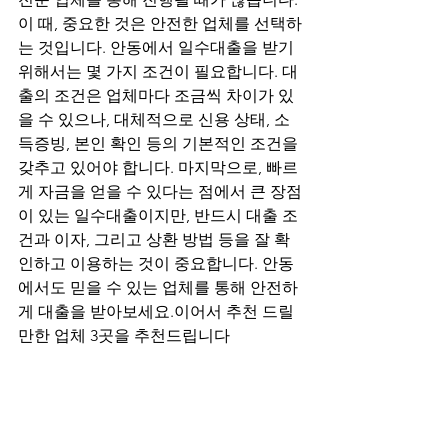
이 때, 중요한 것은 안전한 업체를 선택하
는 것입니다. 안동에서 일수대출을 받기 
위해서는 몇 가지 조건이 필요합니다. 대
출의 조건은 업체마다 조금씩 차이가 있
을 수 있으나, 대체적으로 신용 상태, 소
득증빙, 본인 확인 등의 기본적인 조건을 
갖추고 있어야 합니다. 마지막으로, 빠르
게 자금을 얻을 수 있다는 점에서 큰 장점
이 있는 일수대출이지만, 반드시 대출 조
건과 이자, 그리고 상환 방법 등을 잘 확
인하고 이용하는 것이 중요합니다. 안동
에서도 믿을 수 있는 업체를 통해 안전하
게 대출을 받아보세요.이어서 추천 드릴
만한 업체 3곳을 추천드립니다 