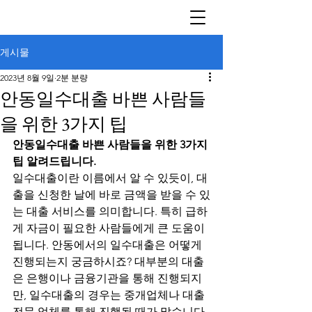
게시물
2023년 8월 9일
2분 분량
안동일수대출 바쁜 사람들
을 위한 3가지 팁
안동일수대출 바쁜 사람들을 위한 3가지 
팁 알려드립니다.
일수대출이란 이름에서 알 수 있듯이, 대
출을 신청한 날에 바로 금액을 받을 수 있
는 대출 서비스를 의미합니다. 특히 급하
게 자금이 필요한 사람들에게 큰 도움이 
됩니다. 안동에서의 일수대출은 어떻게 
진행되는지 궁금하시죠? 대부분의 대출
은 은행이나 금융기관을 통해 진행되지
만, 일수대출의 경우는 중개업체나 대출 
전문 업체를 통해 진행될 때가 많습니다. 