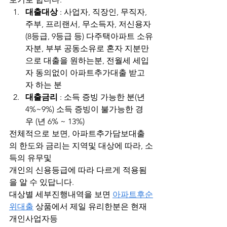
대출대상
 : 사업자, 직장인, 무직자, 
주부, 프리랜서, 무소득자, 저신용자
(8등급, 9등급 등) 다주택아파트 소유
자분, 부부 공동소유로 혼자 지분만
으로 대출을 원하는분, 전월세 세입
자 동의없이 아파트추가대출 받고
자 하는 분
대출금리
 : 소득 증빙 가능한 분(년 
4%~9%) 소득 증빙이 불가능한 경
우 (년 6% ~ 13%)
전체적으로 보면, 아파트추가담보대출
의 한도와 금리는 지역및 대상에 따라, 소
득의 유무및
개인의 신용등급에 따라 다르게 적용됨
을 알 수 있답니다.
대상별 세부진행내역을 보면 
아파트후순
위대출
 상품에서 제일 유리한분은 현재 
개인사업자등