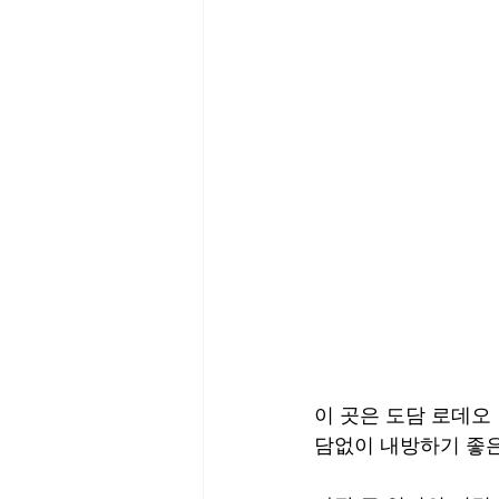
이 곳은 도담 로데오
담없이 내방하기 좋은