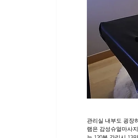
관리실 내부도 굉장히
램은 감성슈얼마사지인
는 120분 간리시 